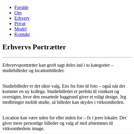
Forside
Om
Erhverv
Privat
Model
Kontakt
Erhvervs Portrætter
Erhvervsportrætter kan groft sagt deles ind i to kategorier –
studiebilleder og locationbilleder.
Studiebilleder er det sikre valg. Ens fra foto til foto – også når der
kommer en ny kollega. Studiebilledet er perfekt til visitkort og
oversigter, hvor den ensartede baggrund giver et roligt design. Jeg
medbringer mobilt studie, så billeder kan skydes i virksomheden.
Location kan være uden for eller inden for – fx i jeres lokaler. Det
giver mere personlige billeder og valg af sted afstemmes til
virksomhedens image.