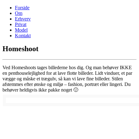
Forside
Om
Erhverv
Privat
Model
Kontakt
Homeshoot
Ved Homeshoots tages billederne hos dig. Og man behøver IKKE
en penthouselejlighed for at lave flotte billeder. Lidt vinduer, et par
vægge og måske et trægulv, så kan vi lave fine billeder. Stilen
afstemmes efter ønske og miljø – fashion, portræt eller lingeri. Du
behøver heldigvis ikke pakke noget 🙂