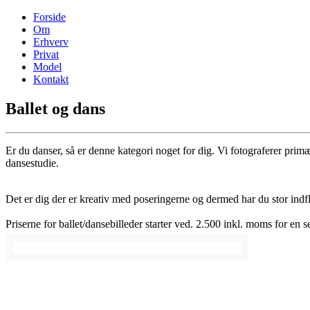
Forside
Om
Erhverv
Privat
Model
Kontakt
Ballet og dans
Er du danser, så er denne kategori noget for dig. Vi fotograferer primæ
dansestudie.
Det er dig der er kreativ med poseringerne og dermed har du stor indfly
Priserne for ballet/dansebilleder starter ved. 2.500 inkl. moms for en s