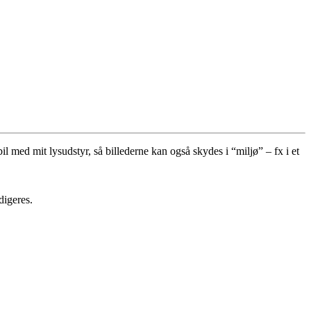
l med mit lysudstyr, så billederne kan også skydes i “miljø” – fx i et
digeres.