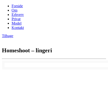
Forside
Om
Erhverv
Privat
Model
Kontakt
Tilbage
Homeshoot – lingeri